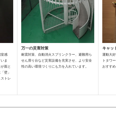
万一の災害対策
キャッ
個室感
耐震対策、自動消火スプリンクラー、避難用ら
運動大好
ていま
せん滑り台など災害設備を充実させ、より安全
トタワー
士が面と
性の高い環境づくりにも力を入れています。
おすすめ
は「壁」
しストレ