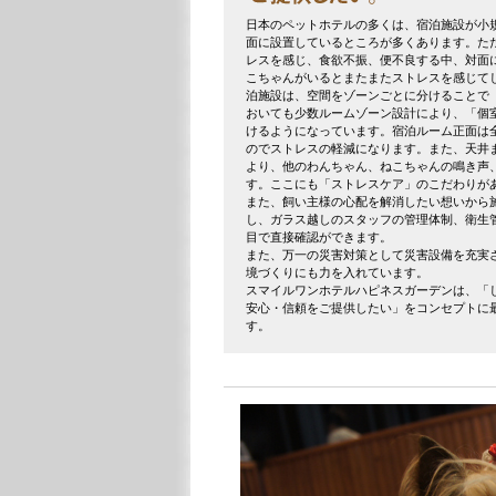
日本のペットホテルの多くは、宿泊施設が小
面に設置しているところが多くあります。た
レスを感じ、食欲不振、便不良する中、対面
こちゃんがいるとまたまたストレスを感じて
泊施設は、空間をゾーンごとに分けることで
おいても少数ルームゾーン設計により、「個
けるようになっています。宿泊ルーム正面は
のでストレスの軽減になります。また、天井
より、他のわんちゃん、ねこちゃんの鳴き声
す。ここにも「ストレスケア」のこだわりが
また、飼い主様の心配を解消したい想いから
し、ガラス越しのスタッフの管理体制、衛生
目で直接確認ができます。
また、万一の災害対策として災害設備を充実
境づくりにも力を入れています。
スマイルワンホテルハピネスガーデンは、「
安心・信頼をご提供したい」をコンセプトに
す。