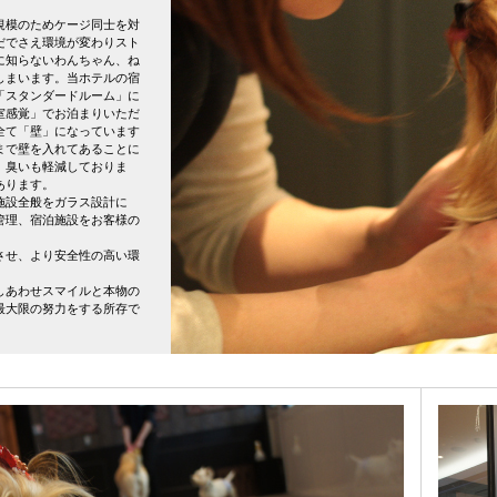
規模のためケージ同士を対
だでさえ環境が変わりスト
に知らないわんちゃん、ね
しまいます。当ホテルの宿
「スタンダードルーム」に
室感覚」でお泊まりいただ
全て「壁」になっています
まで壁を入れてあることに
、臭いも軽減しておりま
あります。
施設全般をガラス設計に
管理、宿泊施設をお客様の
させ、より安全性の高い環
しあわせスマイルと本物の
最大限の努力をする所存で